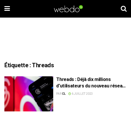
Étiquette :
Threads
Threads : Déjà dix millions
d’utilisateurs du nouveau réseau
de Meta
PAR
CL
6 JUILLET 2023