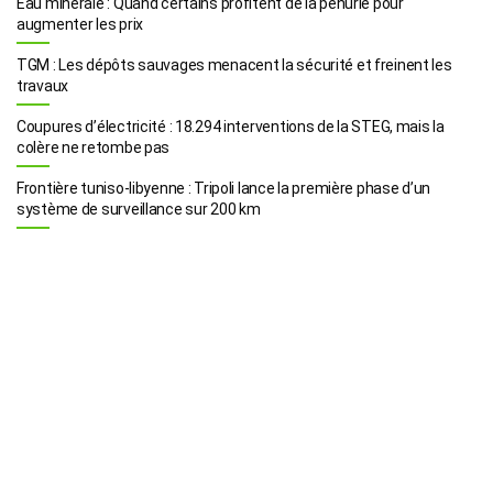
Eau minérale : Quand certains profitent de la pénurie pour
augmenter les prix
TGM : Les dépôts sauvages menacent la sécurité et freinent les
travaux
Coupures d’électricité : 18.294 interventions de la STEG, mais la
colère ne retombe pas
Frontière tuniso-libyenne : Tripoli lance la première phase d’un
système de surveillance sur 200 km