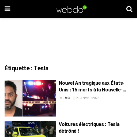
Étiquette :
Tesla
Nouvel An tragique aux États-
Unis : 15 morts à la Nouvelle-
Orléans et une explosion
PAR
MC
2 JANVIER 2025
suspecte à Las Vegas
Voitures électriques : Tesla
détrôné !