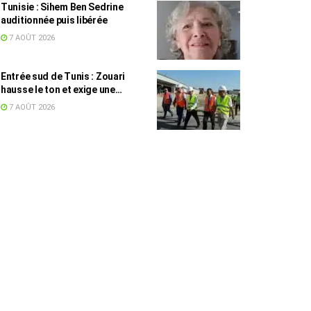
Tunisie : Sihem Ben Sedrine
auditionnée puis libérée
7 AOÛT 2026
Entrée sud de Tunis : Zouari
hausse le ton et exige une
accélération des travaux
7 AOÛT 2026