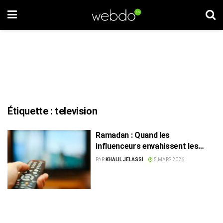
Étiquette :
television
Ramadan : Quand les
influenceurs envahissent les
séries tunisiennes
PAR
KHALIL JELASSI
5 MARS 2026