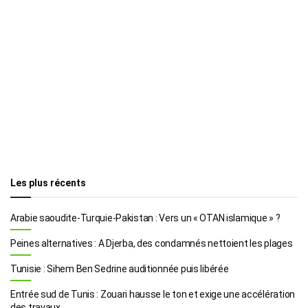
Les plus récents
Arabie saoudite-Turquie-Pakistan : Vers un « OTAN islamique » ?
Peines alternatives : A Djerba, des condamnés nettoient les plages
Tunisie : Sihem Ben Sedrine auditionnée puis libérée
Entrée sud de Tunis : Zouari hausse le ton et exige une accélération
des travaux