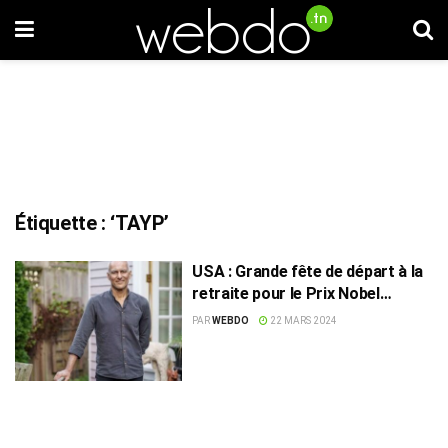
Étiquette :
‘TAYP’
USA : Grande fête de départ à la
retraite pour le Prix Nobel
tunisien
PAR
WEBDO
22 MARS 2024