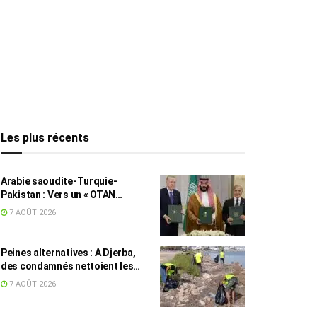
Les plus récents
Arabie saoudite-Turquie-
Pakistan : Vers un « OTAN
islamique » ?
7 AOÛT 2026
Peines alternatives : A Djerba,
des condamnés nettoient les
plages
7 AOÛT 2026