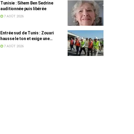
Tunisie : Sihem Ben Sedrine
auditionnée puis libérée
7 AOÛT 2026
Entrée sud de Tunis : Zouari
hausse le ton et exige une
accélération des travaux
7 AOÛT 2026