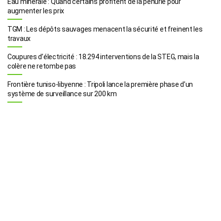
Eau minérale : Quand certains profitent de la pénurie pour
augmenter les prix
TGM : Les dépôts sauvages menacent la sécurité et freinent les
travaux
Coupures d’électricité : 18.294 interventions de la STEG, mais la
colère ne retombe pas
Frontière tuniso-libyenne : Tripoli lance la première phase d’un
système de surveillance sur 200 km