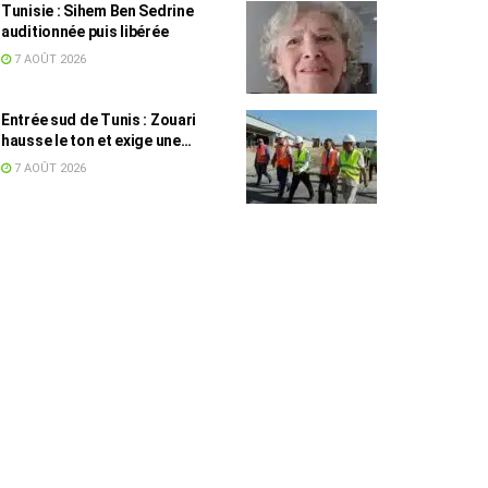
Tunisie : Sihem Ben Sedrine
auditionnée puis libérée
7 AOÛT 2026
Entrée sud de Tunis : Zouari
hausse le ton et exige une
accélération des travaux
7 AOÛT 2026