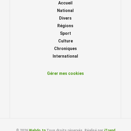
Accueil
National
Divers
Régions
Sport
Culture
Chroniques
International
Gérer mes cookies
© 2026
Webdo.tn
Tous droits réservés. Réalisé par
iTrend