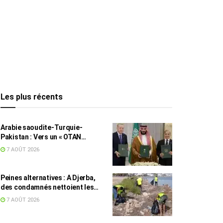
Les plus récents
Arabie saoudite-Turquie-
Pakistan : Vers un « OTAN
islamique » ?
7 AOÛT 2026
Peines alternatives : A Djerba,
des condamnés nettoient les
plages
7 AOÛT 2026