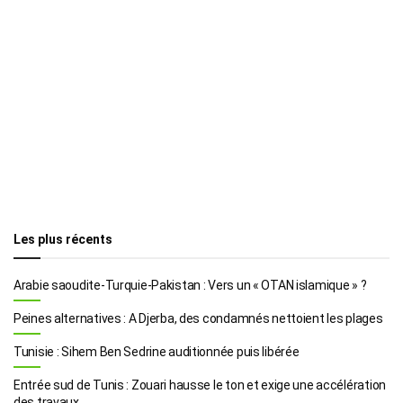
Les plus récents
Arabie saoudite-Turquie-Pakistan : Vers un « OTAN islamique » ?
Peines alternatives : A Djerba, des condamnés nettoient les plages
Tunisie : Sihem Ben Sedrine auditionnée puis libérée
Entrée sud de Tunis : Zouari hausse le ton et exige une accélération
des travaux