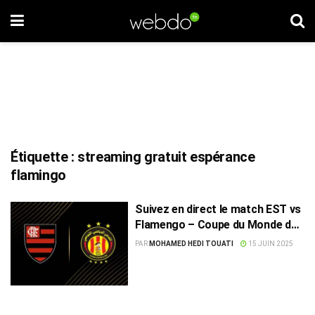
Étiquette :
streaming gratuit espérance
flamingo
Suivez en direct le match EST vs
Flamengo – Coupe du Monde des
Clubs 2025
PAR
MOHAMED HEDI TOUATI
15 JUIN 2025