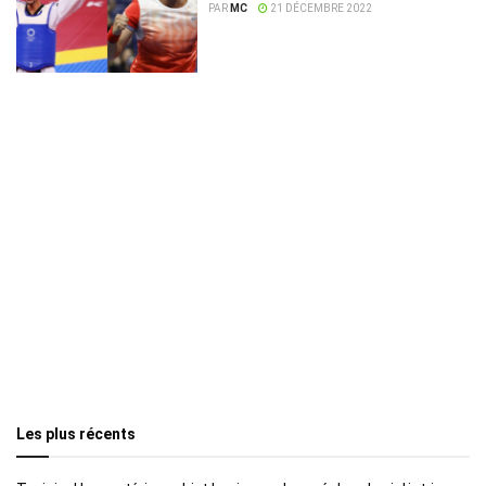
élus meilleurs sportifs de l’année
PAR
MC
21 DÉCEMBRE 2022
Les plus récents