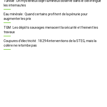
Tunisie : Un mystérieux objet lumineux observé dans le ciel intrigue
les internautes
Eau minérale : Quand certains profitent de la pénurie pour
augmenter les prix
TGM : Les dépôts sauvages menacent la sécurité et freinent les
travaux
Coupures d’électricité : 18.294 interventions de la STEG, mais la
colère ne retombe pas