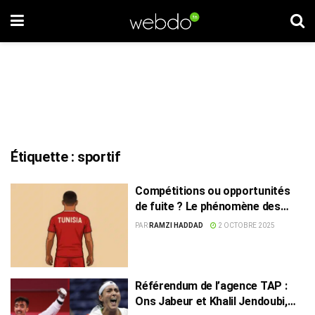
Étiquette :
sportif
Compétitions ou opportunités
de fuite ? Le phénomène des
sportifs tunisiens en exil
PAR
RAMZI HADDAD
2 OCTOBRE 2025
Référendum de l’agence TAP :
Ons Jabeur et Khalil Jendoubi,