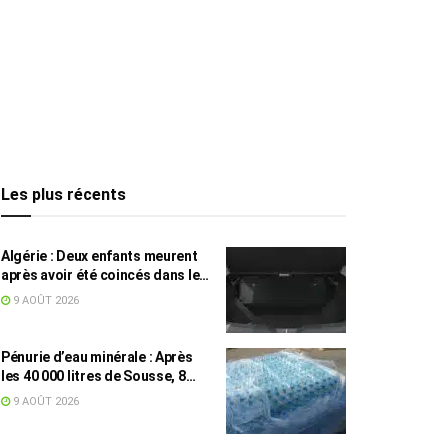
Les plus récents
Algérie : Deux enfants meurent
après avoir été coincés dans le
coffre d’une voiture
9 AOÛT 2026
Pénurie d’eau minérale : Après
les 40 000 litres de Sousse, 8
832 bouteilles saisies à Nabeul
9 AOÛT 2026