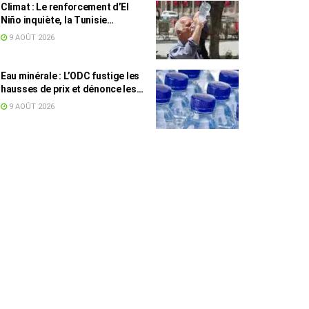
Climat : Le renforcement d’El
Niño inquiète, la Tunisie
concernée
9 AOÛT 2026
Eau minérale : L’ODC fustige les
hausses de prix et dénonce les
profiteurs de la pénurie
9 AOÛT 2026