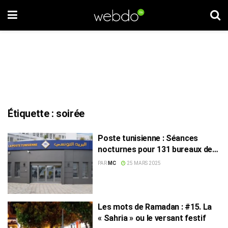
Étiquette :
soirée
Poste tunisienne : Séances
nocturnes pour 131 bureaux de
poste les 27 et 28 mars
PAR
MC
25 MARS 2025
Les mots de Ramadan : #15. La
« Sahria » ou le versant festif