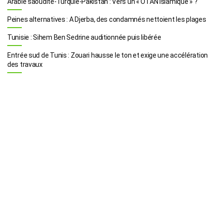
Arabie saoudite-Turquie-Pakistan : Vers un « OTAN islamique » ?
Peines alternatives : A Djerba, des condamnés nettoient les plages
Tunisie : Sihem Ben Sedrine auditionnée puis libérée
Entrée sud de Tunis : Zouari hausse le ton et exige une accélération
des travaux