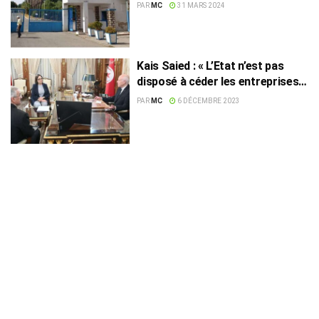
PAR
MC
31 MARS 2024
Kais Saied : « L’Etat n’est pas
disposé à céder les entreprises
publiques »
PAR
MC
6 DÉCEMBRE 2023