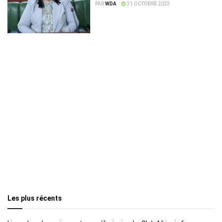
dette extérieure »
PAR
WDA
31 OCTOBRE 2023
Les plus récents