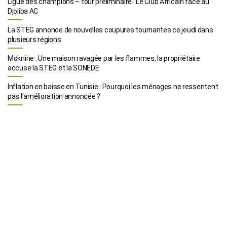
Ligue des champions – tour préliminaire : Le Club Africain face au
Djoliba AC
La STEG annonce de nouvelles coupures tournantes ce jeudi dans
plusieurs régions
Moknine : Une maison ravagée par les flammes, la propriétaire
accuse la STEG et la SONEDE
Inflation en baisse en Tunisie : Pourquoi les ménages ne ressentent
pas l’amélioration annoncée ?