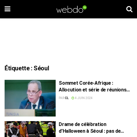
Étiquette :
Séoul
Sommet Corée-Afrique :
Allocution et série de réunions
pour Ahmed Hachani à Séoul
PAR
CL
4 JUIN 2024
Drame de célébration
d’Halloween à Séoul : pas de