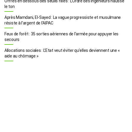
Offres en dessous des seuils fixés : L’Ordre des ingénieurs hausse
le ton
Après Mamdani, El-Sayed : La vague progressiste et musulmane
résiste à l’argent de l’AIPAC
Feux de forêt : 35 sorties aériennes de l’armée pour appuyer les
secours
Allocations sociales : L’Etat veut éviter qu’elles deviennent une «
aide au chômage »