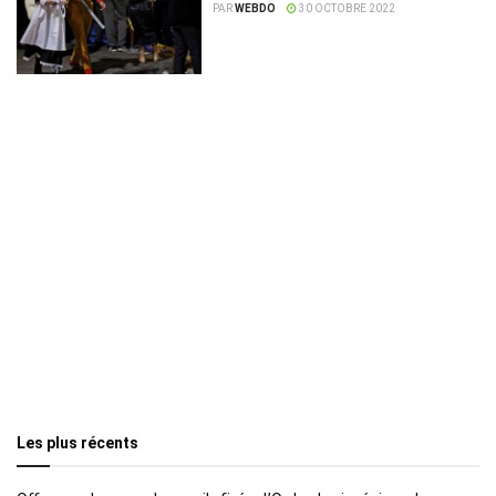
victimes parmi les Tunisiens
PAR
WEBDO
30 OCTOBRE 2022
Les plus récents