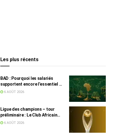
Les plus récents
BAD : Pourquoi les salariés
supportent encore l’essentiel de
l’effort fiscal en Tunisie
6 AOÛT 2026
Ligue des champions – tour
préliminaire : Le Club Africain
face au Djoliba AC
6 AOÛT 2026