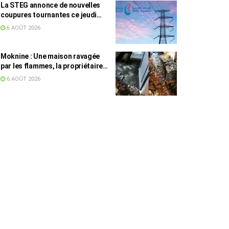
La STEG annonce de nouvelles
coupures tournantes ce jeudi
dans plusieurs régions
6 AOÛT 2026
Moknine : Une maison ravagée
par les flammes, la propriétaire
accuse la STEG et la SONEDE
6 AOÛT 2026