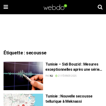
Étiquette :
secousse
Tunisie – Sidi Bouzid : Mesures
exceptionnelles après une série
de secousses telluriques
PAR
KJ
21 FÉVRIER 2025
Tunisie : Nouvelle secousse
tellurique à Meknassi