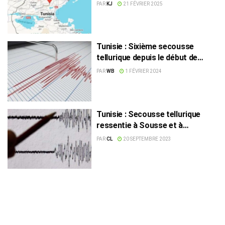
PAR
KJ
21 FÉVRIER 2025
Tunisie : Sixième secousse
tellurique depuis le début de
l’année !
PAR
WB
1 FÉVRIER 2024
Tunisie : Secousse tellurique
ressentie à Sousse et à
Monastir
PAR
CL
20 SEPTEMBRE 2023