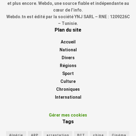
et plus encore. Webdo, une source fiable et indépendante au
cœur de l’info.
Webdo.tn est édité par la société YNJ SARL – RNE : 1209226C
– Tunisie.
Plan du site
Accueil
National
Divers
Régions
Sport
Culture
Chroniques
International
Gérer mes cookies
Tags
Algérie
ARP
arrestation
BCT
chine
Cinéma