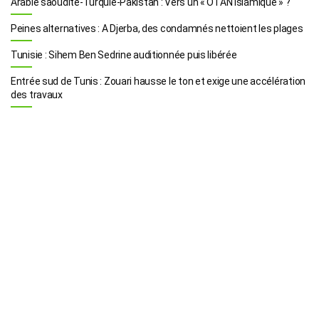
Arabie saoudite-Turquie-Pakistan : Vers un « OTAN islamique » ?
Peines alternatives : A Djerba, des condamnés nettoient les plages
Tunisie : Sihem Ben Sedrine auditionnée puis libérée
Entrée sud de Tunis : Zouari hausse le ton et exige une accélération
des travaux