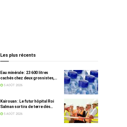
Les plus récents
Eau minérale : 23 600 litres
cachés chez deux grossistes,
les tensions persistent
5 AOÛT 2026
Kairouan : Le futur hôpital Roi
Salman sortira de terre dès
septembre
5 AOÛT 2026