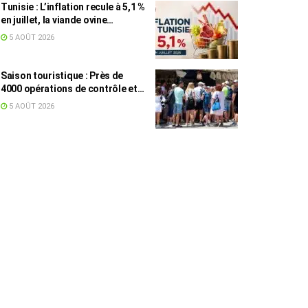
Tunisie : L’inflation recule à 5,1 %
en juillet, la viande ovine
toujours en tête des hausses
5 AOÛT 2026
(+16,7 %)
Saison touristique : Près de
4000 opérations de contrôle et
6,75 millions de dinars pour
5 AOÛT 2026
renforcer les municipalités
touristiques