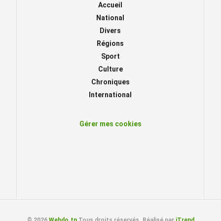
Accueil
National
Divers
Régions
Sport
Culture
Chroniques
International
Gérer mes cookies
© 2026
Webdo.tn
Tous droits réservés. Réalisé par
iTrend