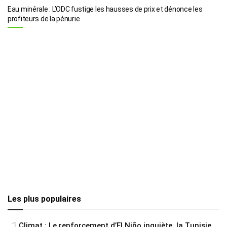
Eau minérale : L’ODC fustige les hausses de prix et dénonce les
profiteurs de la pénurie
Les plus populaires
Climat : Le renforcement d’El Niño inquiète, la Tunisie