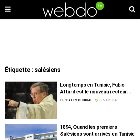
Étiquette :
salésiens
Longtemps en Tunisie, Fabio
Attard est le nouveau recteur
des Salésiens du monde
PAR
HATEM BOURIAL
25 MARS 2025
1894, Quand les premiers
Salésiens sont arrivés en Tunisie