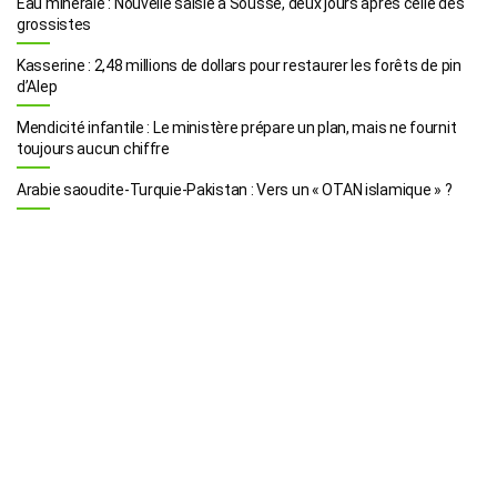
Eau minérale : Nouvelle saisie à Sousse, deux jours après celle des
grossistes
Kasserine : 2,48 millions de dollars pour restaurer les forêts de pin
d’Alep
Mendicité infantile : Le ministère prépare un plan, mais ne fournit
toujours aucun chiffre
Arabie saoudite-Turquie-Pakistan : Vers un « OTAN islamique » ?