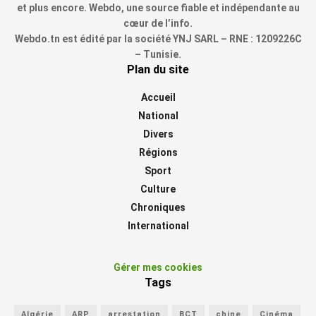
et plus encore. Webdo, une source fiable et indépendante au
cœur de l’info.
Webdo.tn est édité par la société YNJ SARL – RNE : 1209226C
– Tunisie.
Plan du site
Accueil
National
Divers
Régions
Sport
Culture
Chroniques
International
Gérer mes cookies
Tags
Algérie
ARP
arrestation
BCT
chine
Cinéma