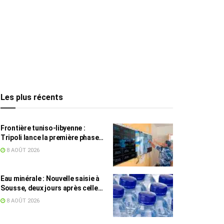
Les plus récents
Frontière tuniso-libyenne :
Tripoli lance la première phase
d’un système de surveillance sur
8 AOÛT 2026
200 km
Eau minérale : Nouvelle saisie à
Sousse, deux jours après celle
des grossistes
8 AOÛT 2026