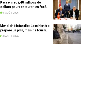
Kasserine : 2,48 millions de
dollars pour restaurer les forêts
de pin d’Alep
8 AOÛT 2026
Mendicité infantile : Le ministère
prépare un plan, mais ne fournit
toujours aucun chiffre
8 AOÛT 2026