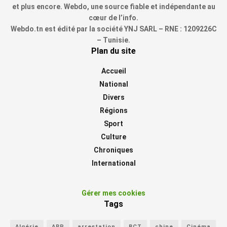
et plus encore. Webdo, une source fiable et indépendante au
cœur de l’info.
Webdo.tn est édité par la société YNJ SARL – RNE : 1209226C
– Tunisie.
Plan du site
Accueil
National
Divers
Régions
Sport
Culture
Chroniques
International
Gérer mes cookies
Tags
Algérie
ARP
arrestation
BCT
chine
Cinéma