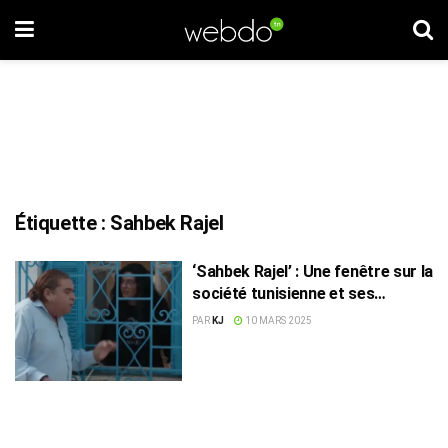
Étiquette :
Sahbek Rajel
‘Sahbek Rajel’ : Une fenêtre sur la
société tunisienne et ses
contradictions
PAR
KJ
10 MARS 2025