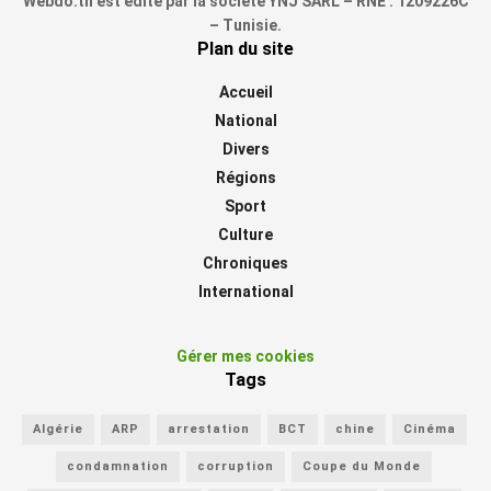
Webdo.tn est édité par la société YNJ SARL – RNE : 1209226C
– Tunisie.
Plan du site
Accueil
National
Divers
Régions
Sport
Culture
Chroniques
International
Gérer mes cookies
Tags
Algérie
ARP
arrestation
BCT
chine
Cinéma
condamnation
corruption
Coupe du Monde