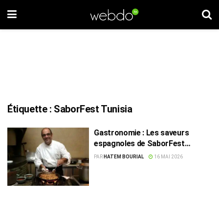
Étiquette :
SaborFest Tunisia
Gastronomie : Les saveurs
espagnoles de SaborFest
Tunisia
PAR
HATEM BOURIAL
16 MAI 2026