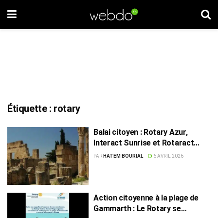
Étiquette :
rotary
Balai citoyen : Rotary Azur,
Interact Sunrise et Rotaract
Sousse à Utique
PAR
HATEM BOURIAL
6 AVRIL 2026
Action citoyenne à la plage de
Gammarth : Le Rotary se