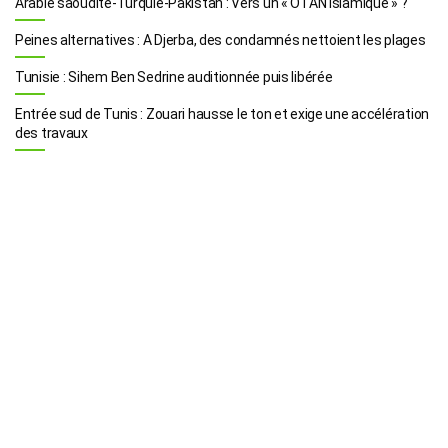
Arabie saoudite-Turquie-Pakistan : Vers un « OTAN islamique » ?
Peines alternatives : A Djerba, des condamnés nettoient les plages
Tunisie : Sihem Ben Sedrine auditionnée puis libérée
Entrée sud de Tunis : Zouari hausse le ton et exige une accélération
des travaux