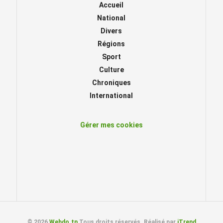
Accueil
National
Divers
Régions
Sport
Culture
Chroniques
International
Gérer mes cookies
© 2026
Webdo.tn
Tous droits réservés. Réalisé par
iTrend