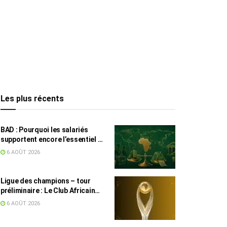
Les plus récents
BAD : Pourquoi les salariés
supportent encore l’essentiel de
l’effort fiscal en Tunisie
6 AOÛT 2026
Ligue des champions – tour
préliminaire : Le Club Africain
face au Djoliba AC
6 AOÛT 2026