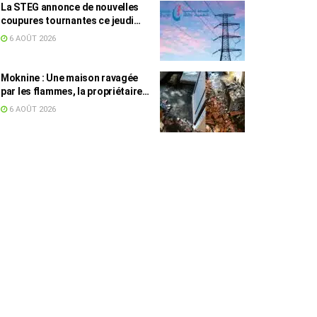
La STEG annonce de nouvelles
coupures tournantes ce jeudi
dans plusieurs régions
6 AOÛT 2026
Moknine : Une maison ravagée
par les flammes, la propriétaire
accuse la STEG et la SONEDE
6 AOÛT 2026