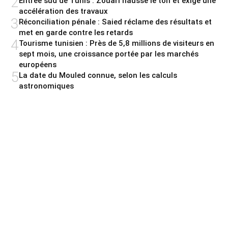
2
Entrée sud de Tunis : Zouari hausse le ton et exige une
accélération des travaux
3
Réconciliation pénale : Saied réclame des résultats et
met en garde contre les retards
4
Tourisme tunisien : Près de 5,8 millions de visiteurs en
sept mois, une croissance portée par les marchés
européens
5
La date du Mouled connue, selon les calculs
astronomiques