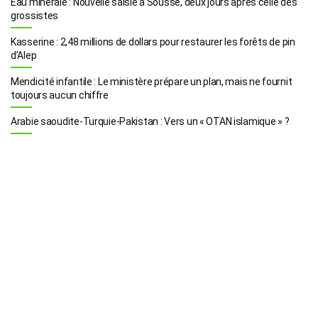
Eau minérale : Nouvelle saisie à Sousse, deux jours après celle des
grossistes
Kasserine : 2,48 millions de dollars pour restaurer les forêts de pin
d’Alep
Mendicité infantile : Le ministère prépare un plan, mais ne fournit
toujours aucun chiffre
Arabie saoudite-Turquie-Pakistan : Vers un « OTAN islamique » ?