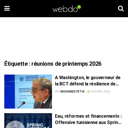
Étiquette :
réunions de printemps 2026
A Washington, le gouverneur de
la BCT défend la résilience de
l’économie tunisienne
PAR
MOHAMED FETHI
20 AVRIL 2026
Eau, réformes et financements :
Offensive tunisienne aux Spring