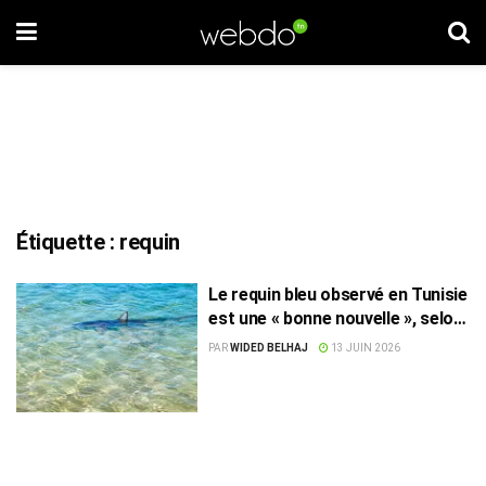
Étiquette :
requin
Le requin bleu observé en Tunisie
est une « bonne nouvelle », selon
le WWF
PAR
WIDED BELHAJ
13 JUIN 2026