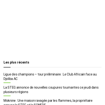
Les plus récents
Ligue des champions – tour préliminaire : Le Club Africain face au
Djoliba AC
La STEG annonce de nouvelles coupures tournantes ce jeudi dans
plusieurs régions
Moknine : Une maison ravagée par les flammes, la propriétaire
accuse la STEG et la SONEDE