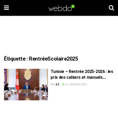
Étiquette :
RentréeScolaire2025
Tunisie – Rentrée 2025-2026 : les
prix des cahiers et manuels
scolaires resteront inchangés
PAR
AZ
21 JANVIER 2025