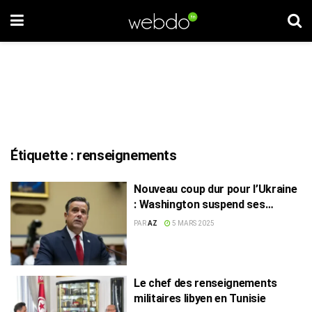
Étiquette :
renseignements
Nouveau coup dur pour l’Ukraine
: Washington suspend ses
échanges de renseignements
PAR
AZ
5 MARS 2025
Le chef des renseignements
militaires libyen en Tunisie