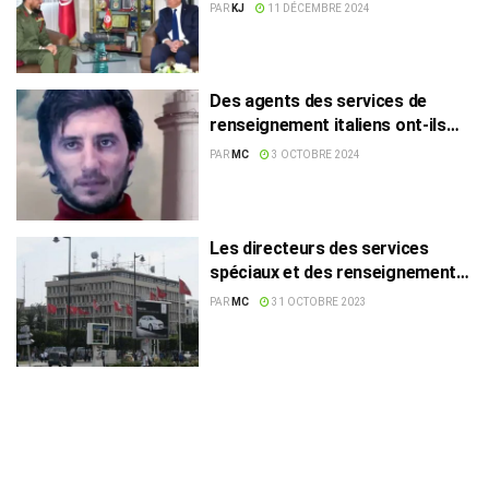
PAR
KJ
11 DÉCEMBRE 2024
Des agents des services de
renseignement italiens ont-ils
été empoisonnés en Tunisie ?
PAR
MC
3 OCTOBRE 2024
Les directeurs des services
spéciaux et des renseignements
limogés
PAR
MC
31 OCTOBRE 2023