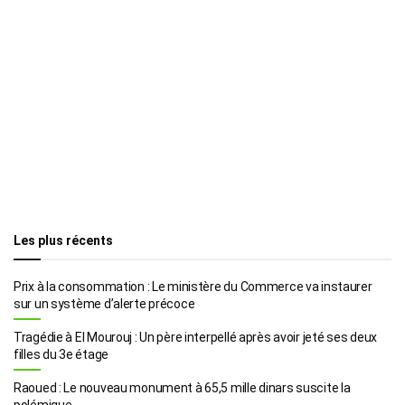
Les plus récents
Prix à la consommation : Le ministère du Commerce va instaurer
sur un système d’alerte précoce
Tragédie à El Mourouj : Un père interpellé après avoir jeté ses deux
filles du 3e étage
Raoued : Le nouveau monument à 65,5 mille dinars suscite la
polémique