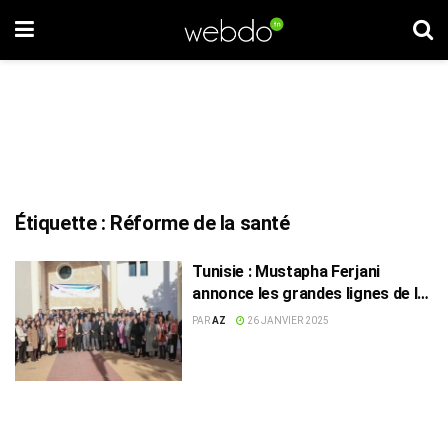
Étiquette :
Réforme de la santé
Tunisie : Mustapha Ferjani
annonce les grandes lignes de la
réforme de la santé
PAR
AZ
26 JANVIER 2025