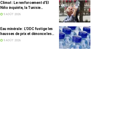
Climat : Le renforcement d’El
Niño inquiète, la Tunisie
concernée
9 AOÛT 2026
Eau minérale : L’ODC fustige les
hausses de prix et dénonce les
profiteurs de la pénurie
9 AOÛT 2026