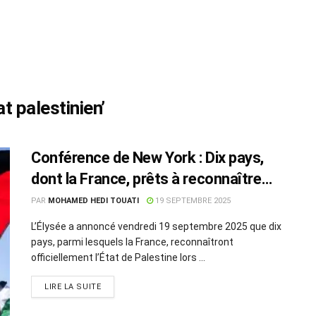
t palestinien’
Conférence de New York : Dix pays,
dont la France, prêts à reconnaître
l’État de Palestine
PAR
MOHAMED HEDI TOUATI
19 SEPTEMBRE 2025
L’Élysée a annoncé vendredi 19 septembre 2025 que dix
pays, parmi lesquels la France, reconnaîtront
officiellement l’État de Palestine lors ...
LIRE LA SUITE