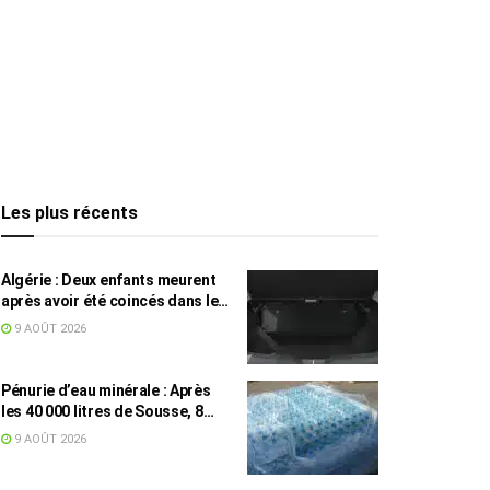
Les plus récents
Algérie : Deux enfants meurent
après avoir été coincés dans le
coffre d’une voiture
9 AOÛT 2026
Pénurie d’eau minérale : Après
les 40 000 litres de Sousse, 8
832 bouteilles saisies à Nabeul
9 AOÛT 2026