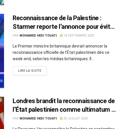
Reconnaissance de la Palestine :
Starmer reporte l’annonce pour éviter
un clash avec Trump
PAR
MOHAMED HEDI TOUATI
18 SEPTEMBRE 2025
Le Premier ministre britannique devrait annoncer la
reconnaissance officielle de l’État palestinien dès ce
week-end, selon les médias britanniques. Il ...
LIRE LA SUITE
Londres brandit la reconnaissance de
l’État palestinien comme ultimatum à
Israël
PAR
MOHAMED HEDI TOUATI
29 JUILLET 2025
Le Royaume-Uni reconnaîtra la Palestine en septembre,