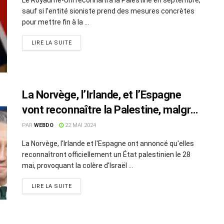
sauf si l’entité sioniste prend des mesures concrètes
pour mettre fin à la ...
LIRE LA SUITE
La Norvège, l’Irlande, et l’Espagne
vont reconnaître la Palestine, malgré
les avertissements d’Israël
PAR
WEBDO
22 MAI 2024
La Norvège, l'Irlande et l'Espagne ont annoncé qu'elles
reconnaîtront officiellement un État palestinien le 28
mai, provoquant la colère d'Israël ...
LIRE LA SUITE