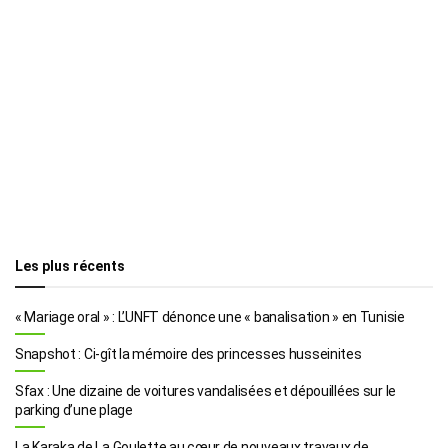
Les plus récents
« Mariage oral » : L’UNFT dénonce une « banalisation » en Tunisie
Snapshot : Ci-gît la mémoire des princesses husseinites
Sfax : Une dizaine de voitures vandalisées et dépouillées sur le
parking d’une plage
La Karaka de La Goulette au cœur de nouveaux travaux de