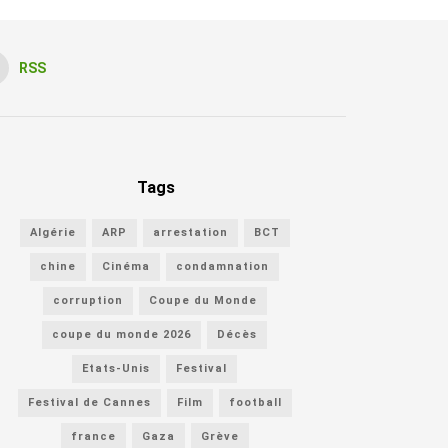
RSS
Tags
Algérie
ARP
arrestation
BCT
chine
Cinéma
condamnation
corruption
Coupe du Monde
coupe du monde 2026
Décès
Etats-Unis
Festival
Festival de Cannes
Film
football
france
Gaza
Grève