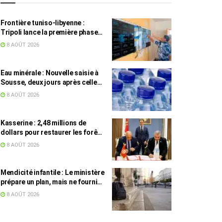
Frontière tuniso-libyenne :
Tripoli lance la première phase
d’un système de surveillance sur
8 AOÛT 2026
200 km
Eau minérale : Nouvelle saisie à
Sousse, deux jours après celle
des grossistes
8 AOÛT 2026
Kasserine : 2,48 millions de
dollars pour restaurer les forêts
de pin d’Alep
8 AOÛT 2026
Mendicité infantile : Le ministère
prépare un plan, mais ne fournit
toujours aucun chiffre
8 AOÛT 2026