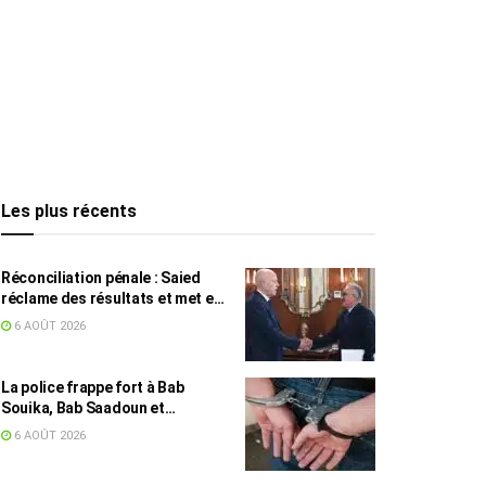
Les plus récents
Réconciliation pénale : Saied
réclame des résultats et met en
garde contre les retards
6 AOÛT 2026
La police frappe fort à Bab
Souika, Bab Saadoun et
Halfaouine : 15 individus
6 AOÛT 2026
activement recherchés arrêtés