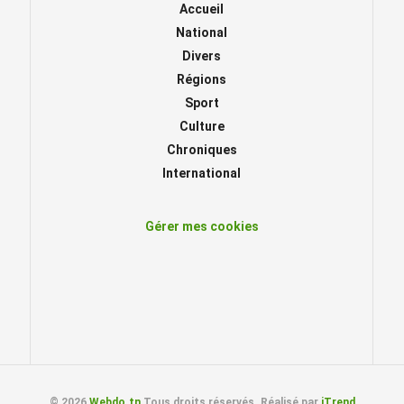
Accueil
National
Divers
Régions
Sport
Culture
Chroniques
International
Gérer mes cookies
© 2026
Webdo.tn
Tous droits réservés. Réalisé par
iTrend