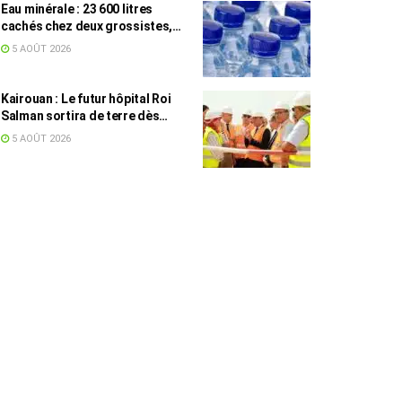
Eau minérale : 23 600 litres
cachés chez deux grossistes,
les tensions persistent
5 AOÛT 2026
Kairouan : Le futur hôpital Roi
Salman sortira de terre dès
septembre
5 AOÛT 2026