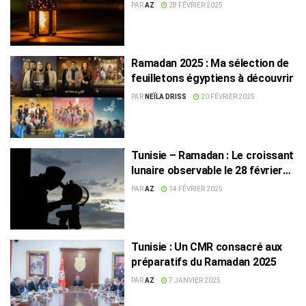
PAR
AZ
28 FÉVRIER 2025
Ramadan 2025 : Ma sélection de
feuilletons égyptiens à découvrir
PAR
NEÏLA DRISS
20 FÉVRIER 2025
Tunisie – Ramadan : Le croissant
lunaire observable le 28 février
2025
PAR
AZ
14 FÉVRIER 2025
Tunisie : Un CMR consacré aux
préparatifs du Ramadan 2025
PAR
AZ
7 JANVIER 2025