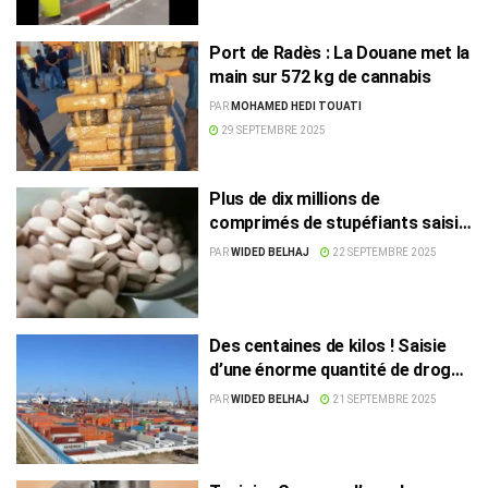
Port de Radès : La Douane met la
main sur 572 kg de cannabis
PAR
MOHAMED HEDI TOUATI
29 SEPTEMBRE 2025
Plus de dix millions de
comprimés de stupéfiants saisis
au port de Radès
PAR
WIDED BELHAJ
22 SEPTEMBRE 2025
Des centaines de kilos ! Saisie
d’une énorme quantité de drogue
au port de Radès
PAR
WIDED BELHAJ
21 SEPTEMBRE 2025