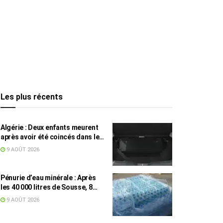
Les plus récents
Algérie : Deux enfants meurent
après avoir été coincés dans le
coffre d’une voiture
9 AOÛT 2026
Pénurie d’eau minérale : Après
les 40 000 litres de Sousse, 8
832 bouteilles saisies à Nabeul
9 AOÛT 2026