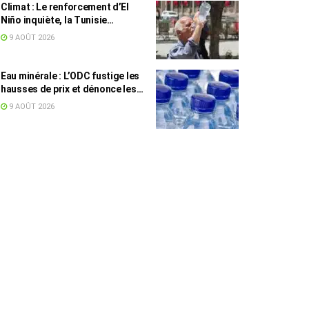
Climat : Le renforcement d’El
Niño inquiète, la Tunisie
concernée
9 AOÛT 2026
Eau minérale : L’ODC fustige les
hausses de prix et dénonce les
profiteurs de la pénurie
9 AOÛT 2026