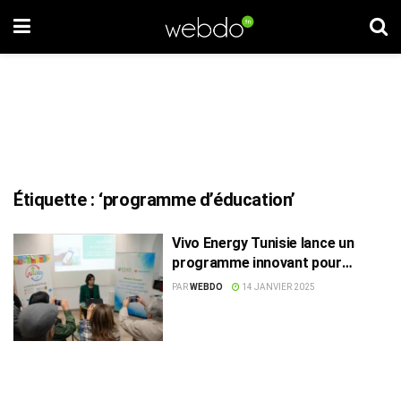
Étiquette :
‘programme d’éducation’
Vivo Energy Tunisie lance un
programme innovant pour
sensibiliser les élèves aux
PAR
WEBDO
14 JANVIER 2025
énergies renouvelables