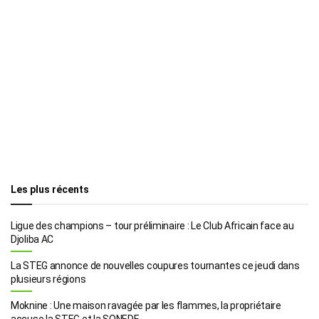
Les plus récents
Ligue des champions – tour préliminaire : Le Club Africain face au
Djoliba AC
La STEG annonce de nouvelles coupures tournantes ce jeudi dans
plusieurs régions
Moknine : Une maison ravagée par les flammes, la propriétaire
accuse la STEG et la SONEDE