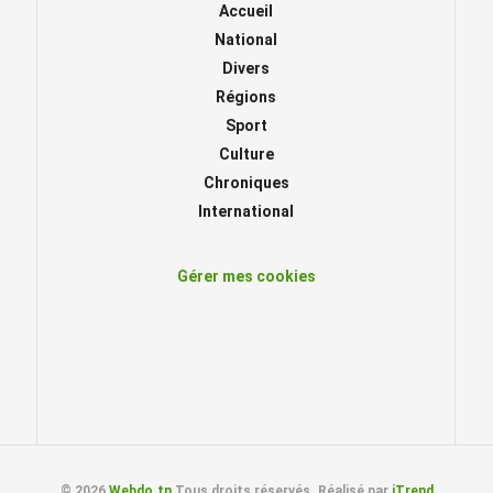
Accueil
National
Divers
Régions
Sport
Culture
Chroniques
International
Gérer mes cookies
© 2026
Webdo.tn
Tous droits réservés. Réalisé par
iTrend