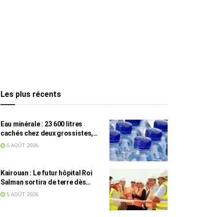
Les plus récents
Eau minérale : 23 600 litres
cachés chez deux grossistes,
les tensions persistent
5 AOÛT 2026
Kairouan : Le futur hôpital Roi
Salman sortira de terre dès
septembre
5 AOÛT 2026