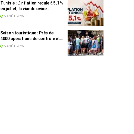
Tunisie : L’inflation recule à 5,1 %
en juillet, la viande ovine
toujours en tête des hausses
5 AOÛT 2026
(+16,7 %)
Saison touristique : Près de
4000 opérations de contrôle et
6,75 millions de dinars pour
5 AOÛT 2026
renforcer les municipalités
touristiques