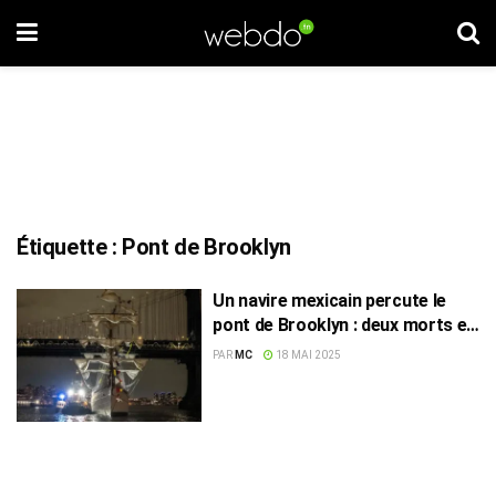
Étiquette :
Pont de Brooklyn
Un navire mexicain percute le
pont de Brooklyn : deux morts et
19 blessés
PAR
MC
18 MAI 2025