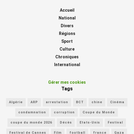
Accueil
National
Divers
Régions
Sport
Culture
Chroniques
International
Gérer mes cookies
Tags
Algérie
ARP
arrestation
BCT
chine
Cinéma
condamnation
corruption
Coupe du Monde
coupe du monde 2026
Décès
Etats-Unis
Festival
Festival de Cannes
Film
football
france
Gaza