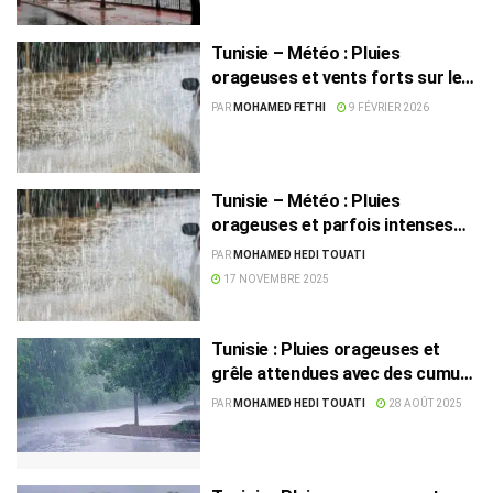
Tunisie – Météo : Pluies
orageuses et vents forts sur les
côtes
PAR
MOHAMED FETHI
9 FÉVRIER 2026
Tunisie – Météo : Pluies
orageuses et parfois intenses
attendues cette nuit
PAR
MOHAMED HEDI TOUATI
17 NOVEMBRE 2025
Tunisie : Pluies orageuses et
grêle attendues avec des cumuls
de 30 à 50 mm dans le nord et le
PAR
MOHAMED HEDI TOUATI
28 AOÛT 2025
centre