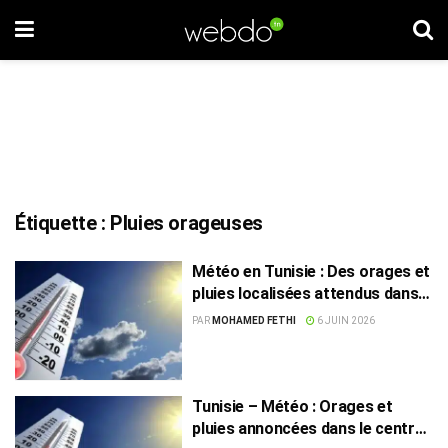
Étiquette :
Pluies orageuses
Météo en Tunisie : Des orages et
pluies localisées attendus dans
l’ouest du pays
PAR
MOHAMED FETHI
6 JUIN 2026
Tunisie – Météo : Orages et
pluies annoncées dans le centre-