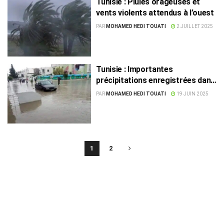
Tunisie : Pluies orageuses et
vents violents attendus à l’ouest
PAR
MOHAMED HEDI TOUATI
2 JUILLET 2025
Tunisie : Importantes
précipitations enregistrées dans
plusieurs régions
PAR
MOHAMED HEDI TOUATI
19 JUIN 2025
1
2