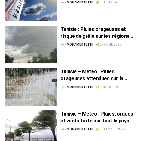
ouest
PAR
MOHAMED FETHI
2 JUIN 2026
Tunisie : Pluies orageuses et
risque de grêle sur les régions
ouest du nord et du centre
PAR
MOHAMED FETHI
27 AVRIL 2026
Tunisie – Météo : Pluies
orageuses attendues sur la
majorité des régions dès demain
PAR
MOHAMED FETHI
4 MARS 2026
Tunisie – Météo : Pluies, orages
et vents forts sur tout le pays
PAR
MOHAMED FETHI
11 FÉVRIER 2026