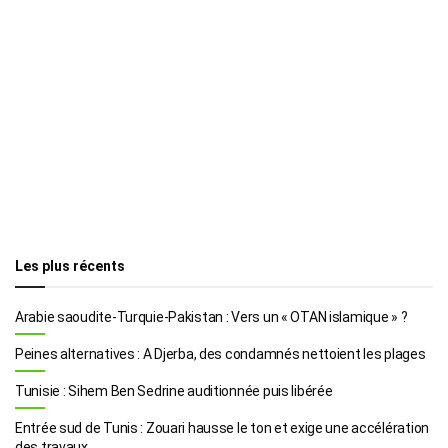
Les plus récents
Arabie saoudite-Turquie-Pakistan : Vers un « OTAN islamique » ?
Peines alternatives : A Djerba, des condamnés nettoient les plages
Tunisie : Sihem Ben Sedrine auditionnée puis libérée
Entrée sud de Tunis : Zouari hausse le ton et exige une accélération
des travaux