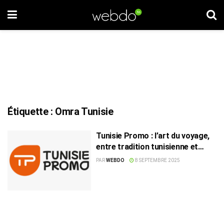
Étiquette :
Omra Tunisie
Tunisie Promo : l’art du voyage,
entre tradition tunisienne et
horizons lointains
PAR
WEBDO
8 SEPTEMBRE 2025