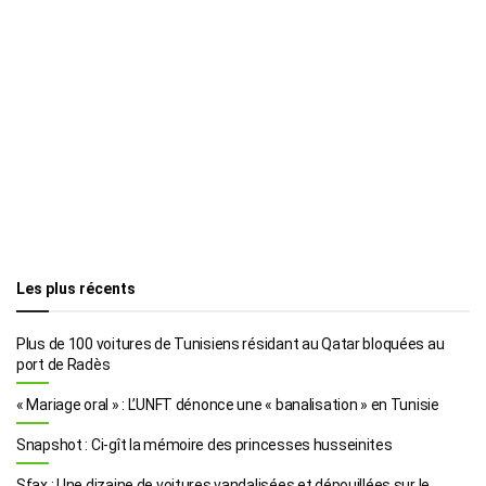
Les plus récents
Plus de 100 voitures de Tunisiens résidant au Qatar bloquées au
port de Radès
« Mariage oral » : L’UNFT dénonce une « banalisation » en Tunisie
Snapshot : Ci-gît la mémoire des princesses husseinites
Sfax : Une dizaine de voitures vandalisées et dépouillées sur le