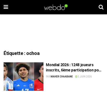
Étiquette :
ochoa
Mondial 2026 : 1248 joueurs
inscrits, 6ème participation pour
Messi, Ronaldo et Ochoa
PAR
MAHER CHAABANE
3 JUIN 2026